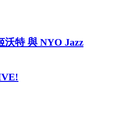
 與 NYO Jazz
LIVE!