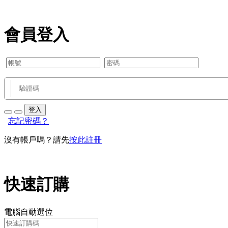
會員登入
登入
忘記密碼？
沒有帳戶嗎？請先
按此註冊
快速訂購
電腦自動選位