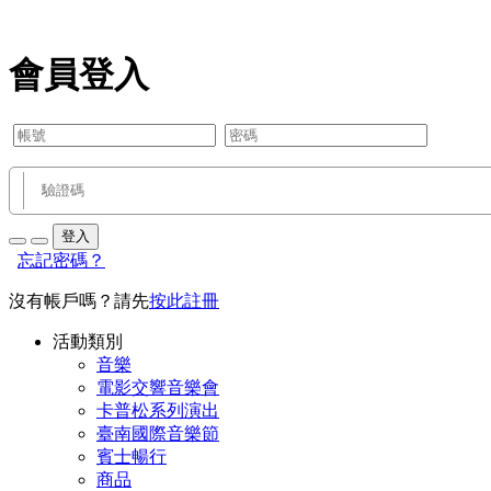
會員登入
登入
忘記密碼？
沒有帳戶嗎？請先
按此註冊
活動類別
音樂
電影交響音樂會
卡普松系列演出
臺南國際音樂節
賓士暢行
商品