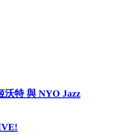
 與 NYO Jazz
LIVE!