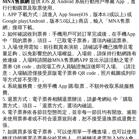
MNA
售票網
提供 iOS 及 Android 系統行動用戶專屬 App ，進
行行動購票及取票使用。
1. APP 下載方式：請進入 App Store(iOS，版本8.1或以上) 或
Google play(Android，版本5.0以上) 商店，輸入「MNA售票
網」搜尋下載。
2. 如何確認收到票券：手機用戶可於訂單完成後，在手機App
中「我的票券」項目→『已取電子票券』選項內確認票券。
3. 入場/使用需知：前往觀賞表演前，請確認手機已攜帶且電
量足夠，以免影響您的入場權益。入場前，請保持行動網路有
效連線，入場時請開啟MNA售票網APP 並出示該活動之電子
票券 QR code，由現場工作人員驗證無誤後即可入場。（請注
意：入場驗證僅接受原版電子票券 QR code，照片截圖或列印
等方式皆不受理）。
4. 系統服務費：使用手機 App 購/取票，不額外收取系統服務
費。
5. 退票方式：電子票券相關退票辦法，請參考網站 中「購取
票方式」項目→「退票方式」選項內確認。
6. 電子票券依各節目型態而定，並非每一節目均有開放。逾期
未使用票券者或不符合退票規則者，恕不接受退換票或退費主
張。
7. 如購買多張電子票券，可以使用單一手機進場，也可以使用
轉送功能將電子票券分給其他人，但被轉送者需加入MNA會