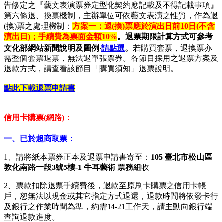
告修定之『藝文表演票券定型化契約應記載及不得記載事項』
第六條退、換票機制，主辦單位可依藝文表演之性質，作為退
(換)票之處理機制：
方案一：退(換)票應於演出日前10日(不含
演出日)；手續費為票面金額10%
。退票期限計算方式可參考
文化部網站新聞說明及圖例‧
請點選
。
若購買套票，退換票亦
需整個套票退票，無法退單張票券。各節目採用之退票方案及
退款方式，請查看該節目「購買須知」退票說明。
點此下載退票申請書
信用卡購票(網路)：
一、已於超商取票：
1、請將紙本票券正本及退票申請書寄至：
105 臺北市松山區
敦化南路一段3號5樓-1 牛耳藝術 票務組
收
2、票款扣除退票手續費後，退款至原刷卡購票之信用卡帳
戶，恕無法以現金或其它指定方式退還，退款時間將依發卡行
及銀行之作業時間為準，約需14-21工作天，請主動向銀行端
查詢退款進度。