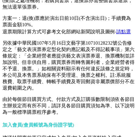
(換)票之處理機制：若購買套票，退換票亦需整個套票退票，
無法退單張票券。
方案一：退(換)票應於演出日前10日(不含演出日)；手續費為
票面金額10%。
退票期限計算方式可參考文化部網站新聞說明及圖例‧
請點選
另依據中華民國107年5月16日文藝字第10710128232號公告修
定之「藝文表演票券定型化契約應記載及不得記載事項」第六
條規定：「企業經營者應提供藝文表演票券退、換票機制並詳
加說明。但非供自用，購買票券而轉售圖利者，企業經營者得
不予退、換票。」如相關資料顯示有任何違反該條之規定時，
本公司及本售票系統保有不受理退、換票之權利。註:系統服
務費、取票手續費、轉帳手續費及寄回郵資非屬票價部分不在
退費範圍之內。
由於每個節目購買方式、付款方式及訂購張數限制須依各節目
主辦規定而有所不同，請詳見各節目購買須知為準、以下說明
為一般標準購票程序參考。
加入會員(會員帳號為身份證字號)