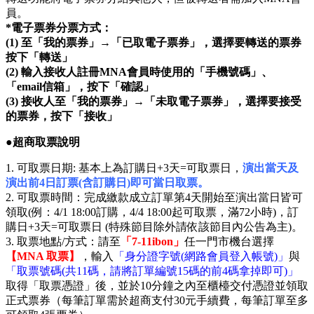
員。
*
電子票券分票方式：
(1)
至「我的票券」→「已取電子票券」，選擇要轉送的票券
按下「轉送」
(2)
輸入接收人註冊MNA會員時使用的「手機號碼」、
「email信箱」，按下「確認」
(3)
接收人至「我的票券」→「未取電子票券」，選擇要接受
的票券，按下「接收」
●超商取票說明
1. 可取票日期: 基本上為訂購日+3天=可取票日，
演出當天及
演出前4日訂票(含訂購日)即可當日取票。
2. 可取票時間：完成繳款成立訂單第4天開始至演出當日皆可
領取(例：4/1 18:00訂購，4/4 18:00起可取票，滿72小時)，訂
購日+3天=可取票日 (特殊節目除外請依該節目內公告為主)。
3. 取票地點/方式：請至
「7-11ibon」
任一門市機台選擇
【MNA 取票】
，輸入
「身分證字號(網路會員登入帳號)」
與
「取票號碼(共11碼，請將訂單編號15碼的前4碼拿掉即可)」
取得「取票憑證」後，並於10分鐘之內至櫃檯交付憑證並領取
正式票券（每筆訂單需於超商支付30元手續費，每筆訂單至多