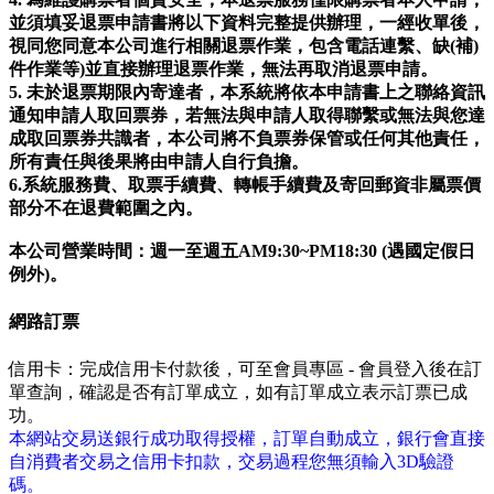
並須填妥退票申請書將以下資料完整提供辦理，一經收單後，
視同您同意本公司進行相關退票作業，包含電話連繫、缺(補)
件作業等)並直接辦理退票作業，無法再取消退票申請。
5. 未於退票期限內寄達者，本系統將依本申請書上之聯絡資訊
通知申請人取回票券，若無法與申請人取得聯繫或無法與您達
成取回票券共識者，本公司將不負票券保管或任何其他責任，
所有責任與後果將由申請人自行負擔。
6.系統服務費、取票手續費、轉帳手續費及寄回郵資非屬票價
部分不在退費範圍之內。
本公司營業時間：週一至週五AM9:30~PM18:30 (遇國定假日
例外)。
網路訂票
信用卡：完成信用卡付款後，可至會員專區 - 會員登入後在訂
單查詢，確認是否有訂單成立，如有訂單成立表示訂票已成
功。
本網站交易送銀行成功取得授權，訂單自動成立，銀行會直接
自消費者交易之信用卡扣款，交易過程您無須輸入3D驗證
碼。