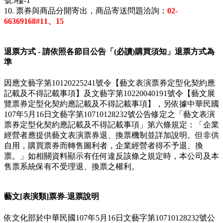
號5樓-1
10. 票券與商品分開寄出，商品寄送問題洽詢：
02-
66369168#11
、15
退票方式 - 請依照各節目公告「(必讀)購買須知」退票方式為
準
因應文藝字第10120225241號令【藝文表演票券定型化契約應
記載及不得記載事項】及文藝字第10220040191號令【藝文展
覽票券定型化契約應記載及不得記載事項】，另依據中華民國
107年5月16日文藝字第10710128232號公告修定之「藝文表演
票券定型化契約應記載及不得記載事項」第六條規定：「企業
經營者應提供藝文表演票券退、換票機制並詳加說明。但非供
自用，購買票券而轉售圖利者，企業經營者得不予退、換
票。」如相關資料顯示有任何違反該條之規定時，本公司及本
售票系統保有不受理退、換票之權利。
藝文[表演類]票券-退票說明
依文化部於中華民國107年5月16日文藝字第10710128232號公