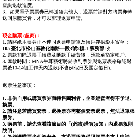
查詢退款進度。
3
、如果電子票票券已轉送給其他人，退票前請對方將票券轉
送回原購買者，才可以辦理退票申請。
現金購票 (超商)：
1. 請將紙本票券正本連同退票申請單及帳戶存摺影本寄至：
105 臺北市松山區敦化南路一段3號5樓-1 票務部
收
2. 票款扣除退票手續費及匯款手續費後，匯款至指定帳戶。
3. 匯款時間：MNA牛耳藝術將於收到票券與退票表格確認退
票後10-14個工作天內退款(不含例假日及國定假日)。
退票注意事項：
1. 非供自用或購買票券而轉售圖利者，企業經營者得不予退、
換票。
2. 請注意若購買套票，退換票亦需整個套票退票，無法退單張
票券。
3. 購票前，請先查看該節目的「(必讀)購買須知」內退票規則
說明。
4. 為維護購票者個資安全，本退票服務僅限購票者本人申請，