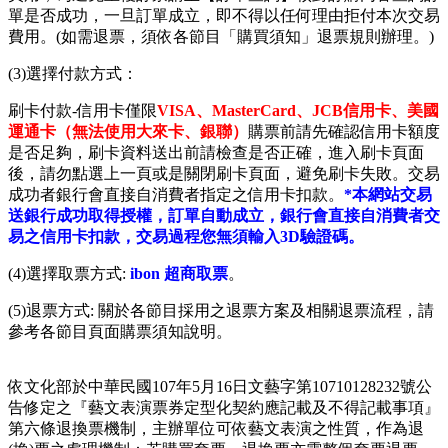
單是否成功，一旦訂單成立，即不得以任何理由拒付本次交易
費用。(如需退票，須依各節目「購買須知」退票規則辦理。)
(3)選擇付款方式：
刷卡付款-信用卡僅限
VISA、MasterCard、JCB信用卡、美國
運通卡（無法使用大來卡、銀聯）
購票前請先確認信用卡額度
是否足夠，刷卡資料送出前請檢查是否正確，進入刷卡頁面
後，請勿點選上一頁或是關閉刷卡頁面，避免刷卡失敗。交易
成功者銀行會直接自消費者指定之信用卡扣款。
*本網站交易
送銀行成功取得授權，訂單自動成立，銀行會直接自消費者交
易之信用卡扣款，交易過程您無須輸入3D驗證碼。
(4)選擇取票方式:
ibon 超商取票
。
(5)退票方式: 關於各節目採用之退票方案及相關退票流程，請
參考各節目頁面購票須知說明。
依文化部於中華民國107年5月16日文藝字第10710128232號公
告修定之『藝文表演票券定型化契約應記載及不得記載事項』
第六條退換票機制，主辦單位可依藝文表演之性質，作為退