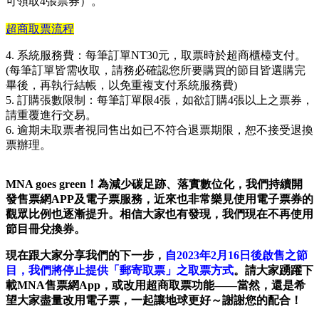
可領取4張票券）。
超商取票流程
4. 系統服務費：每筆訂單NT30元，取票時於超商櫃檯支付。
(每筆訂單皆需收取，請務必確認您所要購買的節目皆選購完
畢後，再執行結帳，以免重複支付系統服務費)
5. 訂購張數限制：每筆訂單限4張，
如欲訂購4張以上之票券，
請重覆進行交易。
6. 逾期未取票者視同售出如已不符合退票期限，恕不接受退換
票辦理。
MNA goes green！
為減少碳足跡、落實數位化，我們持續開
發售票網APP及電子票服務，近來也非常樂見使用電子票券的
觀眾比例也逐漸提升。相信大家也有發現，我們現在不再使用
節目冊兌換券。
現在跟大家分享我們的下一步，
自2023年2月16日後啟售之節
目，我們將停止提供「郵寄取票」之取票方式
。請大家踴躍下
載MNA售票網App，或改用超商取票功能——當然，還是希
望大家盡量改用電子票，一起讓地球更好～謝謝您的配合！