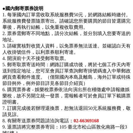
●國內郵寄票券說明
1. 每筆國內訂單需收取系統服務費50元，於網路結帳時繳付。
系統服務費發票隨票寄出。請確認您所要購買的節目皆選購完
畢後，再執行結帳，以免重複收取費用。
2. 票券需郵寄不同地點，請分次結帳，並分別填入您要寄送的
地址。
3. 請確實核對收貨人資料，以免票券無法送達。並確認白天有
人收掛號信件，以利票券順利寄達。
4. 開演前十天不接受郵寄取票。
5. 郵寄取票寄送時間：網路訂購成功後，將於七個工作天內寄
送到指定地址，您可至會員訂單查詢郵寄掛號碼進入中華郵政
網頁查看郵件進度。（僅限國內本島及離島，海外訂單或特殊
節目例外，例外節目詳見各節目介紹頁）
6. 購買票券者 - 娛樂稅票券依法向演出所在稽徵處申請報繳娛
樂稅，故不另開立統一發票，需報帳者可於會員訂單下載購票
證明書。
7. 訂購完成後若辦理退換票，恕無法退回50元系統服務費，敬
請見諒。
8. 有關寄送票券問題請洽詢電話：
02-
66369168
9. 退票請將完整票券寄回：105 臺北市松山區敦化南路一段3