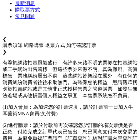
最新消息
購取票方式
常見問題
❮
購票須知
網路購票
退票方式
如何確認訂票
❯
有鑒於網路拍賣風氣盛行，有許多來路不明的票券在拍賣網站
或二手網站出售競標，但這些票券來源不明、真偽難辨、高價
標售，票務糾紛層出不窮，這些網站皆架設在國外，有任何的
消費糾紛消費者往往求助無門。為確保您的權益，懇請觀眾切
勿於拍賣網站或是其他非正式授權售票之管道購票，如發生無
法進場或其他損害個人權益之事宜，本售票系統恕不負責。
(1)加入會員：為加速您的訂票速度，請於訂票前一日加入牛
耳藝術MNA會員(免付費)
(2)進行購票：請於付款前再次確認您所訂購的場次票價是否
正確，付款完成之訂單代表已售出，您已同意支付本次交易的
費用，為避免重複訂票請至【訂單查詢】核對訂購內容查詢訂