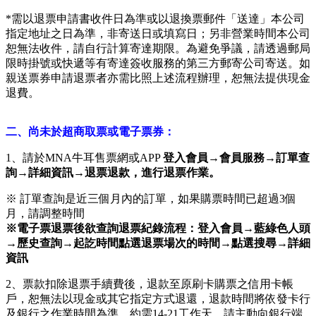
*需以退票申請書收件日為準或以退換票郵件「送達」本公司
指定地址之日為準，非寄送日或填寫日；另非營業時間本公司
恕無法收件，請自行計算寄達期限。為避免爭議，請透過郵局
限時掛號或快遞等有寄達簽收服務的第三方郵寄公司寄送。如
親送票券申請退票者亦需比照上述流程辦理，恕無法提供現金
退費。
二、尚未於超商取票或電子票券：
1、請於MNA牛耳售票網
或
APP
登入會員→會員服務→訂單查
詢→詳細資訊→退票退款，進行退票作業。
※ 訂單查詢是近三個月內的訂單，如果購票時間已超過3個
月，請調整時間
※電子票退票後欲查詢退票紀錄流程：登入會員→藍綠色人頭
→歷史查詢→起訖時間點選退票場次的時間→點選搜尋→詳細
資訊
2、票款扣除退票手續費後，退款至原刷卡購票之信用卡帳
戶，恕無法以現金或其它指定方式退還，退款時間將依發卡行
及銀行之作業時間為準，約需14-21工作天，請主動向銀行端