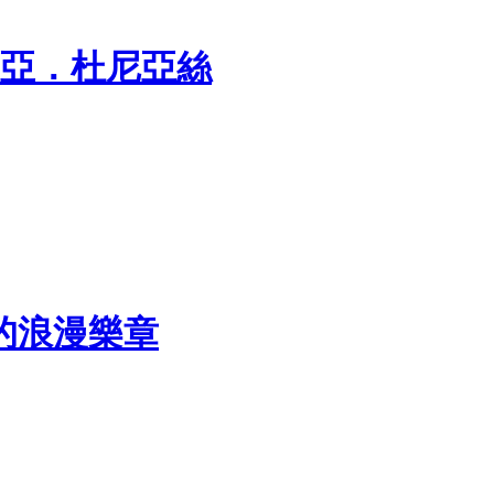
瑪莉亞．杜尼亞絲
的浪漫樂章