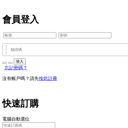
會員登入
登入
忘記密碼？
沒有帳戶嗎？請先
按此註冊
快速訂購
電腦自動選位