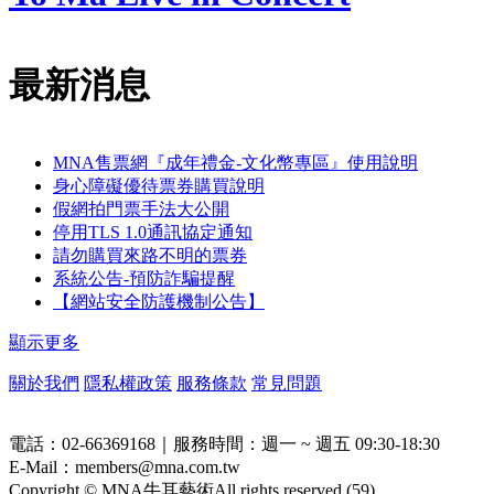
最新消息
MNA售票網『成年禮金-文化幣專區』使用說明
身心障礙優待票券購買說明
假網拍門票手法大公開
停用TLS 1.0通訊協定通知
請勿購買來路不明的票券
系統公告-預防詐騙提醒
【網站安全防護機制公告】
顯示更多
關於我們
隱私權政策
服務條款
常見問題
電話：02-66369168｜服務時間：週一 ~ 週五 09:30-18:30
E-Mail：members@mna.com.tw
Copyright © MNA牛耳藝術All rights reserved (
59
)