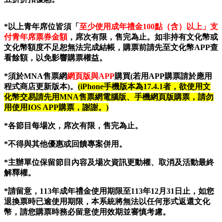
*
以上青年席位皆須「
至少使用成年禮金100點（含）以上」支
付青年席票券金額
，席次有限，售完為止。如非持有文化幣或
文化幣額度不足恕無法完成結帳，購票前請先至文化幣APP查
看餘額，以免影響購票權益。
*
須於MNA售票網
網頁版與APP
購買(若用APP購票請於應用
程式商店更新版本)。
(iPhone
手機版本為17.4.1者，欲使用文
化幣交易請先用MNA售票網電腦版、手機網頁版購票，請勿
用使用IOS APP購票，謝謝。)
*
各節目每場次，席次有限，售完為止。
*
不得與其他優惠或回饋專案併用。
*
主辦單位保留節目內容及場次資訊更動權、取消及活動最終
解釋權。
*請留意，113年成年禮金使用期限至113年12月31日止，如您
退換票時已逾使用期限，本系統將無法以任何形式返還文化
幣，請您購票時務必留意使用效期並審慎考慮。