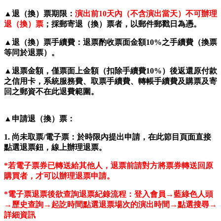
▲退（換）票期限：
演出前10天內（不含演出當天）不可辦理
退（換）票
；採郵寄退（換）票者，以郵件郵戳日為憑。
▲退（換）票手續費：退票酌收票面金額10%之手續費（換票
等同於退票）。
▲退票金額，僅票面上金額（扣除手續費10%）後返還原付款
之信用卡，系統服務費、取票手續費、轉帳手續費及購票及寄
回之郵資不在此退費範圍。
▲申請退（換）票：
1.
尚未取票
/
電子票
：於時限內提出申請，在此節目頁面直接
點選退票鈕，線上辦理退票。
*
若電子票券已轉送給其他人，退票前請對方將票券轉送回原
購買者，才可以辦理退票申請。
*
電子票退票後欲查詢退票紀錄流程：登入會員→
藍綠色人頭
→
歷史查詢→
起訖時間點選退票場次的演出時間→
點選搜尋→
詳細資訊