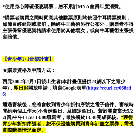
*
使用身心障礙優惠購票，恕不累計MNA會員年度消費。
*購票者購買之同時同意其他購票原則均依照牛耳購票規則，
如節目經延期或取消，除經牛耳藝術另行公布外，購票者不得
主張保留優惠資格請求使用於其他場次，或向牛耳藝術主張損
害賠償。
【青少年1+1音樂計畫】
★購票資格及申請方式：
西元2002年1月1日後出生者(本計畫僅提供23歲以下之青少
年)，
即日起
開放申請，填寫Google表單
(
https://reurl.cc/068rd
6
)
通過審核後，您將會收到青少年折扣序號之電子信件。審核時
間約兩個工作天(不含例假日、及國定假日)。若於開賣當天5/2
2(四)中午11:50-13:00填寫者，最快將於13:30完成審核。
*獲得
青少年折扣序號者，恕不保證能購買到青年計畫之票券，需視
實際購票情況而定。