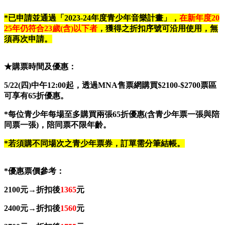
*
已申請並通過「2023-24年度青少年音樂計畫」，
在新年度20
25年仍符合23歲(含)以下者
，
獲得之折扣序號可沿用使用，無
須再次申請。
★購票時間及優惠：
5/22(
四)中午12:00
起，透過MNA售票網購買$2100-$2700票區
可享有65折優惠。
*
每位青少年每場至多購買兩張65折優惠(含青少年票一張與陪
同票一張)，陪同票不限年齡。
*
若須購不同場次之青少年票券，訂單需分筆結帳。
*
優惠票價參考：
2100
元→折扣後
1365
元
2400
元→折扣後
1560
元