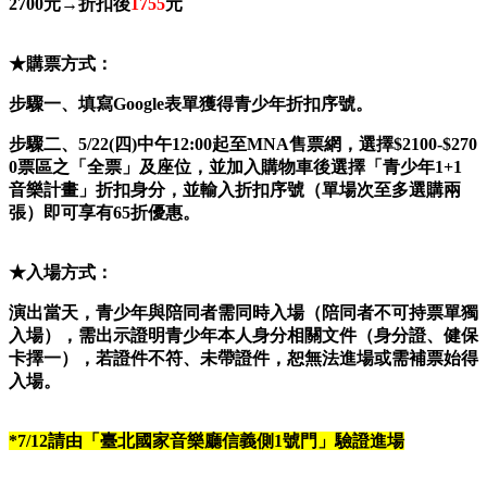
2700
元→折扣後
1755
元
★購票方式：
步驟一、填寫Google表單獲得青少年折扣序號。
步驟二、5/22(四)中午12:00起至MNA售票網，選擇$2100-$270
0票區之「全票」及座位，並加入購物車後選擇「青少年1+1
音樂計畫」折扣身分，並輸入折扣序號（單場次至多選購兩
張）即可享有65折優惠。
★入場方式：
演出當天，青少年與陪同者需同時入場（陪同者不可持票單獨
入場），需出示證明青少年本人身分相關文件（身分證、健保
卡擇一），若證件不符、未帶證件，恕無法進場或需補票始得
入場。
*7/12
請
由
「臺北國家音樂廳信義側1
號門」驗證進場