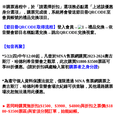
※
購票過程中，於「請選擇折扣」選項務必點選「上述該優惠
身分選項」，購票完成後，系統將會發送節目冊QRCODE至
會員帳號的禮品兌換項目。
【節目冊QRCODE取得流程】
登入會員→
→
禮品兌換
→
依
音樂會節目名稱點選兌換
→
跳出
QRCODE
兌換視窗。
【知音再聚】
*5/22(
四)中午12:00起，凡曾於MNA售票網購買2023-2024奧古
斯汀・哈德利希音樂會之觀眾，此次購買$1800-$3500票區可
享88折優惠。(請於折扣碼處輸入當初
購票者之身分證
)
*
為遵守個人資料保護法規定，僅限透過 MNA 售票網購票之
奧古斯汀．哈德利希音樂會場次紀錄可供查驗，其他通路購票
場次恕無法適用此優惠。
►
若同時購買無折扣
($1500
、
$3900
、
$4800)
與折扣之票價
($18
00~$3500
票區
)
與皆須分開訂單，始能結帳。