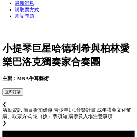
最新消息
購取票方式
常見問題
小提琴巨星哈德利希與柏林愛
樂巴洛克獨奏家合奏團
主辦：MNA牛耳藝術
立即訂購
❮
活動資訊
節目折扣優惠
青少年1+1音樂計畫
成年禮金文化幣
購、取票方式
退（換）票須知
購票及入場注意事項
❯