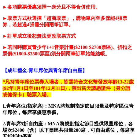
►
各項購票優惠須擇一身分且不得合併使用。
►
取票方式欲選擇「超商取票」，購物車內至多僅能
4
張票
券，若超過
4
張需分開兩筆訂單。
►
訂單成立後恕無法更改取票方式
►
若同時購買青少年
1+1
音樂計畫
($2100-$2700
票區
)
、折扣之
票價
($1800-$3500
票區
)
須分開兩筆訂單始能結帳。
【成年禮金-青年席位與青年席自由座】
*
凡持青年席位票券入場者，皆需符合文化幣發放年齡13-22歲
(92年1月1日至101年12月31日)，演出當天請憑證件（身分證
或健保卡）驗票入場。
1.
青年席位(指定席)：MNA將規劃指定節目限量及特定區位青
年席位，每席享優惠票價。
2.
青年席5折自由座：MNA將規劃指定節目提供限量席位，各
場次$2400（含）以下票區共限量200席，可自由選位，每席享
五折折扣優惠。