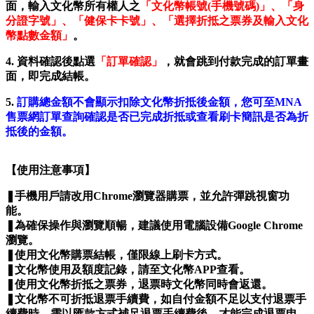
面，輸入文化幣所有權人之
「文化幣帳號(手機號碼)」、「身
分證字號」、「健保卡卡號」、「選擇折抵之票券及輸入文化
幣點數金額」
。
4. 資料確認後點選
「訂單確認」
，就會跳到付款完成的訂單畫
面，即完成結帳。
5.
訂購總金額不會顯示扣除文化幣折抵後金額，您可至MNA
售票網訂單查詢確認是否已完成折抵或查看刷卡簡訊是否為折
抵後的金額。
【使用注意事項】
❚手機用戶請改用Chrome瀏覽器購票，並允許彈跳視窗功
能。
❚為確保操作與瀏覽順暢，建議使用電腦設備Google Chrome
瀏覽。
❚使用文化幣購票結帳，僅限線上刷卡方式。
❚文化幣使用及額度記錄，請至文化幣APP查看。
❚使用文化幣折抵之票券，退票時文化幣同時會返還。
❚文化幣不可折抵退票手續費，如自付金額不足以支付退票手
續費時，需以匯款方式補足退票手續費後，才能完成退票申