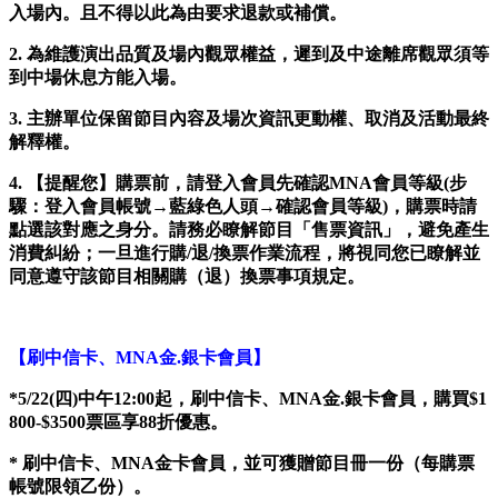
入場內。且不得以此為由要求退款或補償。
2.
為維護演出品質及場內觀眾權益，遲到及中途離席觀眾須等
到中場休息方能入場。
3.
主辦單位保留節目內容及場次資訊更動權、取消及活動最終
解釋權。
4. 【提醒您】購票前，請登入會員先確認MNA會員等級(步
驟：登入會員帳號→藍綠色人頭→確認會員等級)，購票時請
點選該對應之身分。請務必瞭解節目「售票資訊」，避免產生
消費糾紛；一旦進行購/退/換票作業流程，將視同您已瞭解並
同意遵守該節目相關購（退）換票事項規定。
【刷中信卡、MNA金.銀卡會員】
*5/22(
四)中午12:00起，刷中信卡、MNA金.銀卡會員，購買$1
800-$3500票區享88折優惠。
*
刷中信卡、MNA金卡會員，並可獲贈節目冊一份（每購票
帳號限領乙份）。