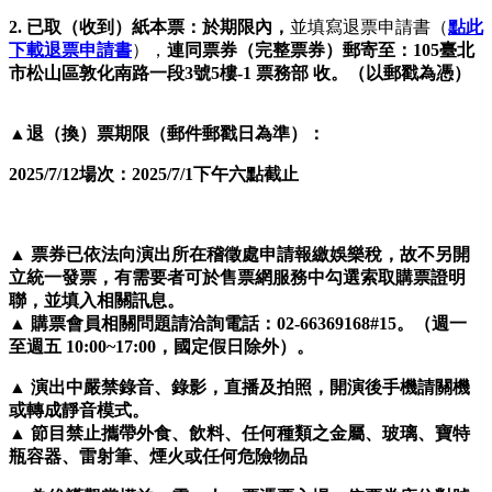
2.
已取（收到）紙本票：於期限內，
並填寫退票申請書（
點此
下載退票申請書
），
連同票券（完整票券）郵寄至：105臺北
市松山區敦化南路一段3號5樓-1 票務部 收。（以郵戳為憑）
▲退（換）票期限（郵件郵戳日為準）：
2025/7/12場次：2025/7/1下午六點截止
▲ 票券已依法向演出所在稽徵處申請報繳娛樂稅，故不另開
立統一發票，有需要者可於售票網服務中勾選索取購票證明
聯，並填入相關訊息。
▲ 購票會員相關問題請洽詢電話：02-66369168#15。（週一
至週五 10:00~17:00，國定假日除外）。
▲ 演出中嚴禁錄音、錄影，直播及拍照，開演後手機請關機
或轉成靜音模式。
▲ 節目禁止攜帶外食、飲料、任何種類之金屬、玻璃、寶特
瓶容器、雷射筆、煙火或任何危險物品