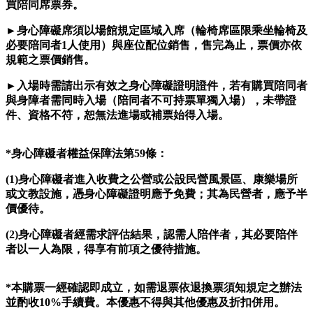
買陪同席票券。
►
身心障礙席須以場館規定區域入席（輪椅席區限乘坐輪椅及
必要陪同者1人使用）與座位配位銷售，售完為止，票價亦依
規範之票價銷售。
►
入場時需請出示有效之身心障礙證明證件，若有購買陪同者
與身障者需同時入場（陪同者不可持票單獨入場），未帶證
件、資格不符，恕無法進場或補票始得入場。
*
身心障礙者權益保障法第59條：
(1)
身心障礙者進入收費之公營或公設民營風景區、康樂場所
或文教設施，憑身心障礙證明應予免費；其為民營者，應予半
價優待。
(2)
身心障礙者經需求評估結果，認需人陪伴者，其必要陪伴
者以一人為限，得享有前項之優待措施。
*
本購票一經確認即成立，如需退票依退換票須知規定之辦法
並酌收10%手續費。本優惠不得與其他優惠及折扣併用。