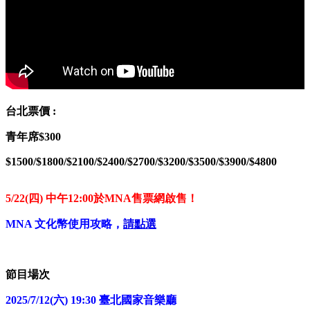
台北票價 :
青年席$300
$1500/$1800/$2100/$2400/$2700/$3200/$3500/$3900/$4800
5/22(
四
)
中午
12:00
於
MNA
售票網啟售！
MNA
文化幣使用攻略，
請點選
節目場次
2025/7/12(
六) 19:30
臺北國家音樂廳