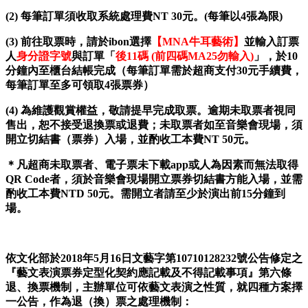
(2)
每筆訂單須收取系統處理費NT 30元。(每筆以4張為限)
(3)
前往取票時，請於ibon選擇
【MNA牛耳藝術】
並輸入訂票
人
身分證字號
與訂單「
後11
碼 (
前四碼MA25
勿輸入)
」，於10
分鐘內至櫃台結帳完成（每筆訂單需於超商支付30元手續費，
每筆訂單至多可領取4張票券）
(4)
為維護觀賞權益，敬請提早完成取票。逾期未取票者視同
售出，恕不接受退換票或退費；未取票者如至音樂會現場，須
開立切結書（票券）入場，並酌收工本費NT 50元。
＊凡超商未取票者、電子票未下載app或人為因素而無法取得
QR Code者，須於音樂會現場開立票券切結書方能入場，並需
酌收工本費NTD 50元。需開立者請至少於演出前15分鐘到
場。
依文化部於2018年5月16日文藝字第10710128232號公告修定之
『藝文表演票券定型化契約應記載及不得記載事項』第六條
退、換票機制，主辦單位可依藝文表演之性質，就四種方案擇
一公告，作為退（換）票之處理機制：