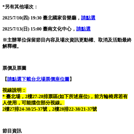
*
另有其他場次：
2025/7/10(
四) 19:30 臺北國家音樂廳，
請點選
2025/7/13(
日) 15:00 臺南文化中心，
請點選
※主辦單位保留節目內容及場次資訊更動權、取消及活動最終
解釋權。
票價及票圖
【
請點選下載台北場票價座位圖
】
視線說明：
*
臺北場，2
樓27-28
排票區(
如下所述座位)
，前方輪椅席若有
人使用，可能擋住部分視線。
2
樓27
排24-38/25-37
號，2
樓28
排22-38/21-37
號
節目資訊