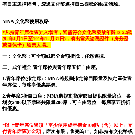
有自主選擇權時，透過文化幣選擇自己喜歡的藝文體驗。
MNA 文化幣使用攻略
*凡持青年席位票券入場者，皆需符合文化幣發放年齡13-22歲
(92年1月1日至101年12月31日)，演出當天請憑證件（身分證
或健保卡）驗票入場。
一：文化幣：可全額或部分金額折抵，任您選擇。
二、成年禮金-青年席位與青年席五折自由座。
1.青年席位(指定席)：MNA將規劃指定節目限量及特定區位青
年席位，每席享優惠票價。
2.青年席5折自由座：MNA將規劃指定節目提供限量席位，各
場次2400以下票區共限量200席，可自由選位，每席享五折折
扣優惠。
*以上青年席位皆須「至少使用成年禮金100點（含）以上」支
付青年席票券金額
，席次有限，售完為止。如非持有文化幣或