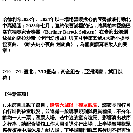
哈德利希
2023
年、
2024
年以一場場溫暖揪心的琴聲徹底打動北
中高樂迷；
2025
年七月，邀約依舊滿檔的他，將與柏林愛樂巴
洛克獨奏家合奏團（
Berliner Barock Solisten
）在臺演出燦爛
炫技的薩拉沙泰《卡門幻想曲》與莫札特第五號
A
大調小提琴
協奏曲、《哈夫納小夜曲
-
迴旋曲》，為盛夏譜寫最動人的樂
章！
7/10
、
7/12
臺北，
7/13
臺南，黃金組合，亞洲獨家，拭目以
待！
【注意事項】
1.
本節目非親子節目，
建議六歲以上觀眾觀賞
。請家長同行且
自行斟酌孩童狀況，並遵循一般購票規則與觀賞禮儀，
不分年
齡均一人一票，憑票入場。若中途孩童有喧鬧、影響演出秩序
之行為，請配合場館工作人員引導先行出場，上半場離開觀眾
席後須待中場休息方能入場，下半場離開觀眾席後則不得再進