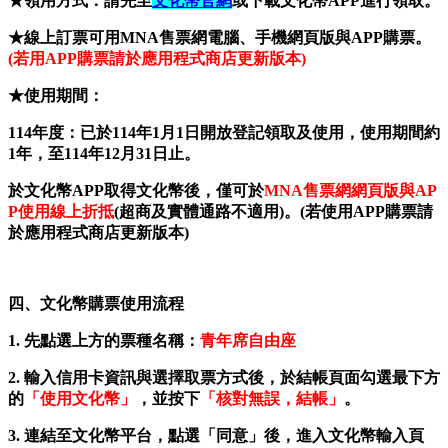
★領用方式：請先至
文化幣官網
或下載文化幣APP進行領取。
★線上訂票可用MNA售票網電腦、手機網頁版與APP購票。
(若用APP購票請於應用程式商店更新版本)
★使用期間：
114年度：已於114年1月1日開放登記領取及使用，使用期間約
1年，至114年12月31日止。
於文化幣APP取得文化幣後，僅可於
MNA售票網網頁版與AP
P使用線上折抵
(超商及實體通路不適用)。(若使用APP購票請
於應用程式商店更新版本)
四、文化幣購票使用流程
1. 先點選上方的票種名稱：
青年席自由座
2. 輸入信用卡資訊與選擇取票方式後，於結帳頁面勾選最下方
的
「使用文化幣」
，並按下
「核對無誤，結帳」
。
3. 連結至文化幣平台，點選「同意」後，進入文化幣輸入頁