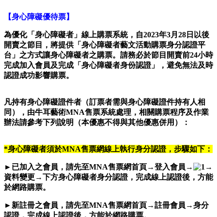
【身心障礙優待票】
為優化「身心障礙者」線上購票系統，自2023年3月28日以後
開賣之節目，將提供「身心障礙者藝文活動購票身分認證平
台」之方式讓身心障礙者之購票。請務必於節目開賣前24小時
完成加入會員及完成「身心障礙者身份認證」，避免無法及時
認證成功影響購票。
凡持有身心障礙證件者（訂票者需與身心障礙證件持有人相
同）
，
由牛耳藝術MNA售票系統處理，相關購票程序及作業
辦法請參考下列說明（本優惠不得與其他優惠併用）：
*
身心障礙者須於MNA售票網線上執行身分認證，步驟如下：
►
已加入之會員
，請先至MNA售票網首頁→登入會員→
→
資料變更→下方身心障礙者身分認證，完成線上認證後，方能
於網路購票。
►
新註冊之會員
，請先至MNA售票網首頁→註冊會員→身分
認證，完成線上認證後，方能於網路購票。