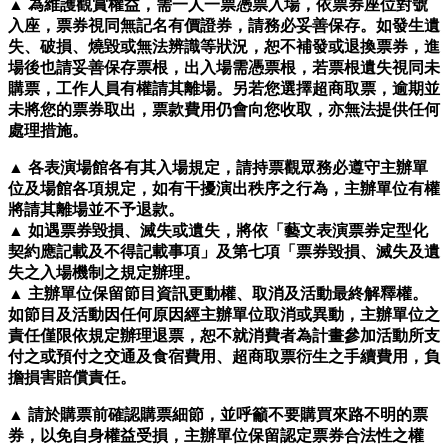
▲ 為維護觀賞權益，需一人一票憑票入場，依票券座位對號
入座，票券視同無記名有價證券，請務必妥善保存。如發生遺
失、破損、燒毀或無法辨識等狀況，恕不補發或退換票券，進
場後也請妥善保存票根，出入場需憑票根，若票根遺失視同未
購票，工作人員有權請其離場。另若您選擇超商取票，逾期並
未將您的票券取出，票款費用仍會向您收取，亦無法提供任何
處理措施。
▲ 各表演場館各有其入場規定，請持票觀眾務必遵守主辦單
位及場館各項規定，如有干擾演出秩序之行為，主辦單位有權
將請其離場並不予退款。
▲ 如遇票券毀損、滅失或遺失，將依「藝文表演票券定型化
契約應記載及不得記載事項」及第七項「票券毀損、滅失及遺
失之入場機制之規定辦理。
▲ 主辦單位保留節目資訊更動權、取消及活動最終解釋權。
如節目及活動因任何原因經主辦單位取消或異動，主辦單位之
責任僅限依規定辦理退票，恕不就消費者為計畫參加活動所支
付之或預付之交通及食宿費用、超商取票衍生之手續費用，負
擔損害賠償責任。
▲ 請於購票前確認購票細節，並呼籲不要購買來路不明的票
券，以免自身權益受損，主辦單位保留認定票券合法性之權