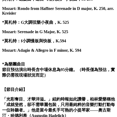
Mozart: Rondo from Haffner Serenade in D major, K. 250, arr.
Kreisler
*
莫札特：G大調弦樂小夜曲，K. 525
Mozart: Serenade in G Major, K. 525
*
莫札特：f小調慢板與快板，K.594
Mozart: Adagio & Allegro in F minor, K. 594
*為樂團曲目
節目預估演出時長
含中場休息
為95分鐘。（時長僅為預估，實
際仍需視現場狀況而定）
【節目介紹】
「光彩奪目、才華洋溢。」紐約時報如此讚譽，柏林愛樂稱他
「成就斐然，卻不需華麗包裝，只用最純粹的音樂打動打動每
一位聆聽者。」他是當今最炙手可熱
的小提琴家——奧古斯
汀・哈德利希（
Augustin Hadelich
）