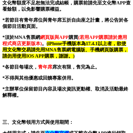
文化幣額度不足恕無法完成結帳，購票前請先至文化幣APP查
看餘額，以免影響購票權益。
*若節目有青年席位與青年席五折自由座之計畫，將公告於各
個節目活動頁面。
*須於MNA售票網
網頁版與APP
購買
(若用APP購票請於應用
程式商店更新版本)
。
(iPhone手機版本為17.4.1以上者，欲使
用文化幣交易請先用MNA售票網電腦版、手機網頁版購票，
請勿用使用IOS APP購票，謝謝。)
*各節目每場次，
青年席
席次有限，售完為止。
*不得與其他優惠或回饋專案併用。
*主辦單位保留節目內容及場次資訊更動權、取消及活動最終
解釋權。
三、文化幣領用方式與使用期間：