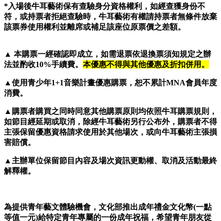
*
入場後牛耳藝術保有查驗身分資格權利，如經查獲身份不
符，或持票者拒絕查驗時，牛耳藝術有權請持票者無條件放棄
該票券使用權利並離席或補足該座位原票價之差額。
▲ 本購票一經確認即成立，如需退票依退換票須知規定之辦
法並酌收10%手續費。
本優惠不得與其他優惠及折扣併用。
▲使用青少年1+1音樂計畫優惠購票，恕不累計MNA會員年度
消費。
▲購票者購買之同時同意其他購票原則均依照牛耳購票規則，
如節目經延期或取消，除經牛耳藝術另行公布外，購票者不得
主張保留優惠資格請求使用於其他場次，或向牛耳藝術主張損
害賠償。
▲主辦單位保留節目內容及場次資訊更動權、取消及活動最終
解釋權。
為提供青年藝文體驗機會，文化部推出成年禮金文化幣(一點
等值一元)給特定青年專屬的一份成年祝福，希望青年朋友從