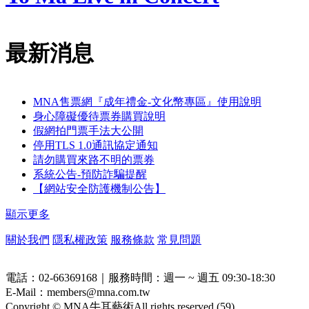
最新消息
MNA售票網『成年禮金-文化幣專區』使用說明
身心障礙優待票券購買說明
假網拍門票手法大公開
停用TLS 1.0通訊協定通知
請勿購買來路不明的票券
系統公告-預防詐騙提醒
【網站安全防護機制公告】
顯示更多
關於我們
隱私權政策
服務條款
常見問題
電話：02-66369168｜服務時間：週一 ~ 週五 09:30-18:30
E-Mail：members@mna.com.tw
Copyright © MNA牛耳藝術All rights reserved (
59
)