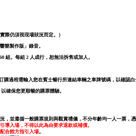
估，實際仍須視現場狀況而定。）
交響樂製作版」錄音。
限量 60 組。每組 2 人成行，恕無法拆售或加人。
購。訂購過程需輸入您在賓士暢行所連結車輛之車牌號碼，以確認
冊，以確保您更順暢的購票體驗。
況，並遵循一般購票規則與觀賞禮儀，不分年齡均一人一票，憑
引導入場，不得以此為由要求退款或補償。
配合館方指引入場
。