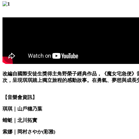
改編自國際安徒生獎得主角野榮子經典作品，《魔女宅急便》音
次，呈現琪琪踏上獨立旅程的感動故事。在勇氣、夢想與成長
【音樂會資訊】
琪琪｜山戶穗乃葉
蜻蜓｜北川拓實
索娜｜岡村さやか(彩雅)