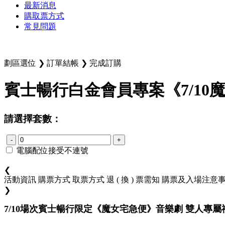
最新消息
購取票方式
常見問題
劃區選位
❯
訂單結帳
❯
完成訂購
賓士暢行白金會員專案《7/10
請選擇套數：
-
+
電腦配位接受不連號
❮
活動資訊
購票方式
取票方式
退 ( 換 ) 票需知
購票及入場注意
❯
7/10場次賓士暢行限定《魔女宅急便》音樂劇 雙人專屬