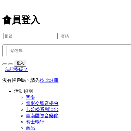
會員登入
登入
忘記密碼？
沒有帳戶嗎？請先
按此註冊
活動類別
音樂
電影交響音樂會
卡普松系列演出
臺南國際音樂節
賓士暢行
商品