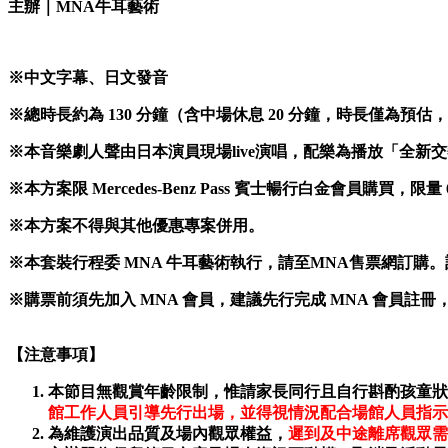
主辦｜MNA牛耳藝術
※中文字幕、日文發音
※總時長約為 130 分鐘（含中場休息 20 分鐘，時長僅為預
※本音樂劇人聲由日本演員現場live演唱，配樂為播放「全新
※本方案限 Mercedes-Benz Pass 賓士暢行白金會員購買，
※本方案不得與其他優惠專案併用。
※本套裝行程委 MNA 牛耳藝術執行，請至MNA售票網訂
※購票前須先加入 MNA 會員，建議先行完成 MNA 會員註
【注意事項】
本節目無觀賞年齡限制，惟請家長同行且自行斟酌孩童狀
館工作人員引導先行出場，並得視情況配合場館人員指示
為維護演出品質及場內觀眾權益，
遲到及中途離席觀眾需