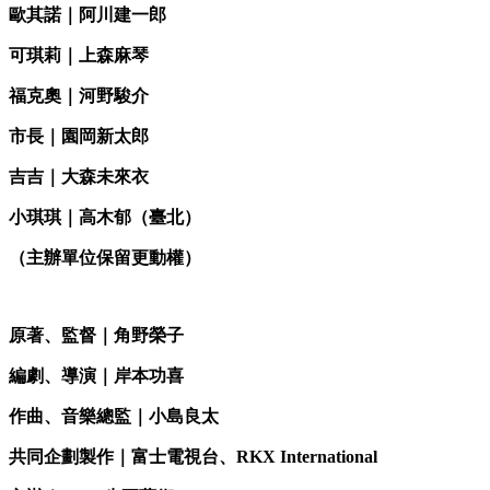
歐其諾｜阿川建一郎
可琪莉｜上森麻琴
福克奧｜河野駿介
市長｜園岡新太郎
吉吉｜大森未來衣
小琪琪｜高木郁（臺北）
（主辦單位保留更動權）
原著、監督｜角野榮子
編劇、導演｜岸本功喜
作曲、音樂總監｜小島良太
共同企劃製作｜富士電視台、RKX International