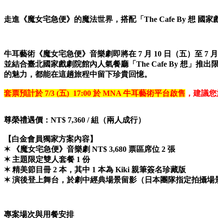
走進《魔女宅急便》的魔法世界，搭配「The Cafe By 想
牛耳藝術《魔女宅急便》音樂劇即將在 7 月 10 日（五）至 7 月 
並結合臺北國家戲劇院館內人氣餐廳「The Cafe By 
的魅力，都能在這趟旅程中留下珍貴回憶。
套票預計於 7/3 (五) 17:00 於 MNA 牛耳藝術平台啟售
，建議您
尊榮禮遇價：NT$ 7,360 / 組（兩人成行）
【白金會員獨家方案內容】
✶ 《魔女宅急便》音樂劇 NT$ 3,680 票區席位 2 張
✶ 主題限定雙人套餐 1 份
✶ 精美節目冊 2 本，其中 1 本為 Kiki 親筆簽名珍藏版
✶ 演後登上舞台，於劇中經典場景留影（日本團隊指定拍攝場
專案場次與用餐安排