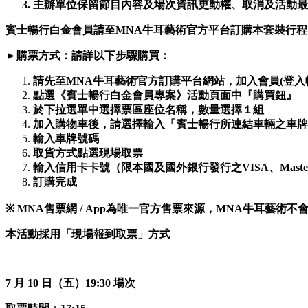
主辦單位保留節目內容及場次資訊更動權、取消及活動最
賓士暢行白金會員請至MNA牛耳藝術官方平台訂購本套裝行程
►購票方式：請詳以下步驟購買：
請先至MNA牛耳藝術官方訂購平台網站，加入會員(登入
點選《賓士暢行白金會員專案》活動頁面中『購買鈕』
於下拉選單中選擇票區座位名稱，數量選擇１組
加入購物車後，請選擇輸入「賓士暢行所連結車輛之車牌
輸入車牌號碼
取貨方式點選現場取票
輸入信用卡卡號（限本國及國外銀行發行之VISA、Master
訂購完成
※ MNA售票網 / App為唯一官方售票來源，MNA牛耳藝
本活動採用「現場報到取票」方式
7 月 10 日（五）19:30 場次