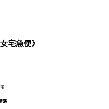
魔女宅急便》
事項
禮遇